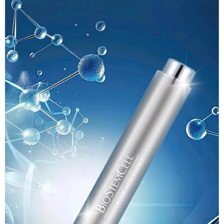
X(勿選)未配合萊爾富(勿選)X
３．收到繳費通知簡訊後14天內，點擊此簡訊中的連結，可透過四大超商／
每筆NT$500
ATM／網路銀行／等多元方式進行付款，方視為交易完成。
※ 請注意：結帳手續完成當下不需立刻繳費，但若您需要取消訂單，請聯絡
7-11取貨付款
購買商品的店家。未經商家同意取消之訂單仍視為有效，需透過AFTEE先享
後付繳納相關費用。
每筆NT$50，滿NT$699(含以上)免運費
※ 交易是否成功請以「AFTEE先享後付 」之結帳頁面顯示為準，若有關於
是否繳費成功／繳費後需取消欲退款等相關疑問，請聯繫「AFTEE先享後付
付款後7-11取貨
客戶支援中心」
https://netprotections.freshdesk.com/support/home
每筆NT$50，滿NT$699(含以上)免運費
【注意事項】
１．透過由恩沛科技股份有限公司提供之「AFTEE先享後付」服務完成之交
宅配
易，需依本服務之必要範圍內提供個人資料，並將交易相關給付款項請求債
每筆NT$70，滿NT$699(含以上)免運費
權轉讓予恩沛科技股份有限公司。
２．關於個人資料處理事宜，請瀏覽以下網址：
https://aftee.tw/terms/#terms3
３．未成年的使用者請事先徵得法定代理人或監護人之同意方可使用
「AFTEE先享後付」，若未經同意申辦者引起之損失，本公司不負相關責
任。
４．使用「AFTEE先享後付」時，將依據個別帳號之用戶狀況，依本公司即
時審查核予不同之上限額度；若仍有額度不足之情形，本公司將視審查結果
請求用戶進行身份認證。
５．嚴禁一人註冊多個帳號或使用他人資訊註冊。若發現惡意使用之情形，
恩沛科技股份有限公司將有權停止該用戶之使用額度並採取法律行動。