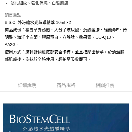
淡化細紋、強化保濕、白皙肌膚
華南商業銀行
彰化商業銀行
合作金庫商業銀行
第一商業銀行
超商取貨付款
上海商業儲蓄銀行
台北富邦商業銀行
華南商業銀行
彰化商業銀行
銷售重點
國泰世華商業銀行
兆豐國際商業銀行
LINE Pay
上海商業儲蓄銀行
台北富邦商業銀行
B.S.C. 外泌體水光超導精萃 10ml ×2
臺灣中小企業銀行
台中商業銀行
國泰世華商業銀行
兆豐國際商業銀行
商品成份：積雪草外泌體、大分子玻尿酸、菸鹼醯胺、維他命E、傳
匯豐（台灣）商業銀行
華泰商業銀行
Apple Pay
臺灣中小企業銀行
台中商業銀行
聯邦商業銀行
遠東國際商業銀行
明酸、海洋小白菊、膠原蛋白、八胜肽、熊果素、CO-Q10、
匯豐（台灣）商業銀行
華泰商業銀行
街口支付
元大商業銀行
永豐商業銀行
AA2G。
聯邦商業銀行
遠東國際商業銀行
玉山商業銀行
星展（台灣）商業銀行
元大商業銀行
永豐商業銀行
使用方式：旋轉針筒瓶底部安全卡榫，並且按壓出精華，於清潔臉
悠遊付
台新國際商業銀行
中國信託商業銀行
玉山商業銀行
星展（台灣）商業銀行
部肌膚後，塗抹於全臉使用，輕拍至吸收即可。
台灣樂天信用卡公司
台新國際商業銀行
中國信託商業銀行
AFTEE先享後付
台灣樂天信用卡公司
相關說明
【關於「AFTEE先享後付」】
AFTEE先享後付是「在收到商品之後才付款」的支付方式。 讓您購物簡單
運送方式
詳細說明
商品規格
相關推薦
便利好安心！
１．簡單：不需註冊會員、不需綁卡、不需儲值。
全家取貨付款
２．便利：只要手機號碼，簡訊認證，即可結帳。
每筆NT$50，滿NT$699(含以上)免運費
３．安心：先確認商品／服務後，再付款。
付款後全家取貨
【「AFTEE先享後付」結帳流程】
１．於結帳方式選擇「AFTEE先享後付」後，將跳轉至「AFTEE先享後付」
每筆NT$50，滿NT$699(含以上)免運費
結帳頁面，進行簡訊認證並確認金額後，即可完成結帳。
２．訂單成立數日內，您將收到繳費通知簡訊。