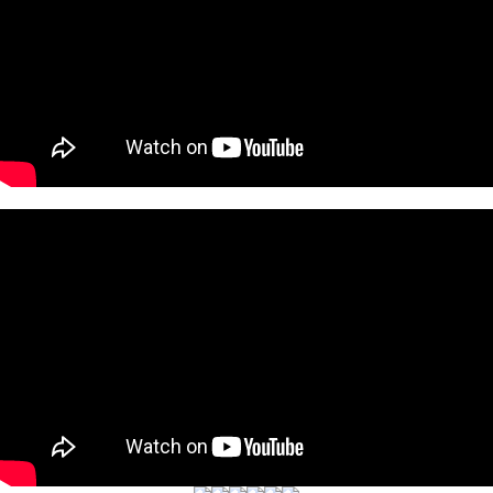
X(勿選)未配合萊爾富(勿選)X
３．收到繳費通知簡訊後14天內，點擊此簡訊中的連結，可透過四大超商／
每筆NT$500
ATM／網路銀行／等多元方式進行付款，方視為交易完成。
※ 請注意：結帳手續完成當下不需立刻繳費，但若您需要取消訂單，請聯絡
7-11取貨付款
購買商品的店家。未經商家同意取消之訂單仍視為有效，需透過AFTEE先享
後付繳納相關費用。
每筆NT$50，滿NT$699(含以上)免運費
※ 交易是否成功請以「AFTEE先享後付 」之結帳頁面顯示為準，若有關於
是否繳費成功／繳費後需取消欲退款等相關疑問，請聯繫「AFTEE先享後付
付款後7-11取貨
客戶支援中心」
https://netprotections.freshdesk.com/support/home
每筆NT$50，滿NT$699(含以上)免運費
【注意事項】
１．透過由恩沛科技股份有限公司提供之「AFTEE先享後付」服務完成之交
宅配
易，需依本服務之必要範圍內提供個人資料，並將交易相關給付款項請求債
每筆NT$70，滿NT$699(含以上)免運費
權轉讓予恩沛科技股份有限公司。
２．關於個人資料處理事宜，請瀏覽以下網址：
https://aftee.tw/terms/#terms3
３．未成年的使用者請事先徵得法定代理人或監護人之同意方可使用
「AFTEE先享後付」，若未經同意申辦者引起之損失，本公司不負相關責
任。
４．使用「AFTEE先享後付」時，將依據個別帳號之用戶狀況，依本公司即
時審查核予不同之上限額度；若仍有額度不足之情形，本公司將視審查結果
請求用戶進行身份認證。
５．嚴禁一人註冊多個帳號或使用他人資訊註冊。若發現惡意使用之情形，
恩沛科技股份有限公司將有權停止該用戶之使用額度並採取法律行動。