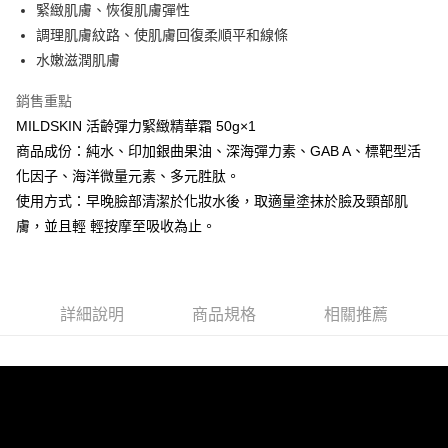
緊緻肌膚、恢復肌膚彈性
華南商業銀行
彰化商業銀行
合作金庫商業銀行
第一商業銀行
超商取貨付款
調理肌膚紋路、使肌膚回復柔順平和線條
上海商業儲蓄銀行
台北富邦商業銀行
華南商業銀行
彰化商業銀行
國泰世華商業銀行
兆豐國際商業銀行
水嫩滋潤肌膚
LINE Pay
上海商業儲蓄銀行
台北富邦商業銀行
臺灣中小企業銀行
台中商業銀行
國泰世華商業銀行
兆豐國際商業銀行
銷售重點
匯豐（台灣）商業銀行
華泰商業銀行
Apple Pay
臺灣中小企業銀行
台中商業銀行
聯邦商業銀行
遠東國際商業銀行
MILDSKIN 活齡彈力緊緻精華霜 50g×1
匯豐（台灣）商業銀行
華泰商業銀行
街口支付
元大商業銀行
永豐商業銀行
商品成份：純水、印加銀曲果油、深海彈力素、GAB A、標靶型活
聯邦商業銀行
遠東國際商業銀行
玉山商業銀行
星展（台灣）商業銀行
元大商業銀行
永豐商業銀行
化因子、海洋微量元素、多元胜肽。
悠遊付
台新國際商業銀行
中國信託商業銀行
玉山商業銀行
星展（台灣）商業銀行
使用方式：早晚臉部清潔於化妝水後，取適量塗抹於臉及頸部肌
台灣樂天信用卡公司
台新國際商業銀行
中國信託商業銀行
AFTEE先享後付
膚，並且輕 輕按摩至吸收為止。
台灣樂天信用卡公司
相關說明
【關於「AFTEE先享後付」】
AFTEE先享後付是「在收到商品之後才付款」的支付方式。 讓您購物簡單
運送方式
便利好安心！
詳細說明
商品規格
相關推薦
１．簡單：不需註冊會員、不需綁卡、不需儲值。
全家取貨付款
２．便利：只要手機號碼，簡訊認證，即可結帳。
每筆NT$50，滿NT$699(含以上)免運費
３．安心：先確認商品／服務後，再付款。
付款後全家取貨
【「AFTEE先享後付」結帳流程】
１．於結帳方式選擇「AFTEE先享後付」後，將跳轉至「AFTEE先享後付」
每筆NT$50，滿NT$699(含以上)免運費
結帳頁面，進行簡訊認證並確認金額後，即可完成結帳。
２．訂單成立數日內，您將收到繳費通知簡訊。