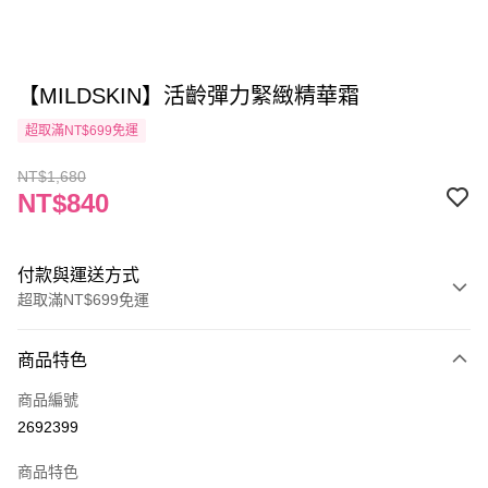
【MILDSKIN】活齡彈力緊緻精華霜
超取滿NT$699免運
NT$1,680
NT$840
付款與運送方式
超取滿NT$699免運
付款方式
商品特色
信用卡一次付款
商品編號
信用卡分期付款
2692399
3 期 0 利率 每期
NT$280
21家銀行
商品特色
6 期 0 利率 每期
NT$140
21家銀行
合作金庫商業銀行
第一商業銀行