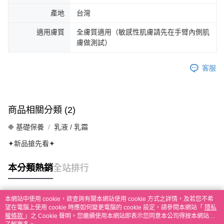
產地
台灣
適用膚質
全膚質適用（敏感性肌膚請先在手臂內側肌
膚做測試）
客服
商品相關分類 (2)
❉ 基礎保養
乳液 / 乳霜
✦新品搶先看✦
本分類熱銷
全站排行
本網站中使用 cookie，欲查詢有關本網站使用 cookie 方式之詳情，及若您不希
熱門標籤
望在電腦上使用 cookie 時應如何變更電腦的 cookie 設定，請參閱本網站「
隱私
權條款
」之 Cookie 聲明。您繼續使用本網站即表示您同意本公司得按本網站使