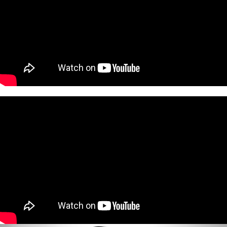
X(勿選)未配合萊爾富(勿選)X
３．收到繳費通知簡訊後14天內，點擊此簡訊中的連結，可透過四大超商／
每筆NT$500
ATM／網路銀行／等多元方式進行付款，方視為交易完成。
※ 請注意：結帳手續完成當下不需立刻繳費，但若您需要取消訂單，請聯絡
7-11取貨付款
購買商品的店家。未經商家同意取消之訂單仍視為有效，需透過AFTEE先享
後付繳納相關費用。
每筆NT$50，滿NT$699(含以上)免運費
※ 交易是否成功請以「AFTEE先享後付 」之結帳頁面顯示為準，若有關於
是否繳費成功／繳費後需取消欲退款等相關疑問，請聯繫「AFTEE先享後付
付款後7-11取貨
客戶支援中心」
https://netprotections.freshdesk.com/support/home
每筆NT$50，滿NT$699(含以上)免運費
【注意事項】
１．透過由恩沛科技股份有限公司提供之「AFTEE先享後付」服務完成之交
宅配
易，需依本服務之必要範圍內提供個人資料，並將交易相關給付款項請求債
每筆NT$70，滿NT$699(含以上)免運費
權轉讓予恩沛科技股份有限公司。
２．關於個人資料處理事宜，請瀏覽以下網址：
https://aftee.tw/terms/#terms3
３．未成年的使用者請事先徵得法定代理人或監護人之同意方可使用
「AFTEE先享後付」，若未經同意申辦者引起之損失，本公司不負相關責
任。
４．使用「AFTEE先享後付」時，將依據個別帳號之用戶狀況，依本公司即
時審查核予不同之上限額度；若仍有額度不足之情形，本公司將視審查結果
請求用戶進行身份認證。
５．嚴禁一人註冊多個帳號或使用他人資訊註冊。若發現惡意使用之情形，
恩沛科技股份有限公司將有權停止該用戶之使用額度並採取法律行動。