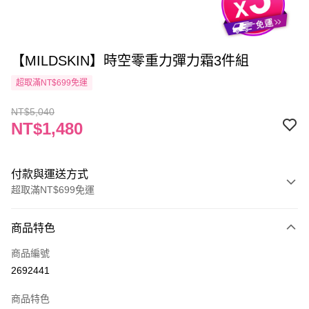
【MILDSKIN】時空零重力彈力霜3件組
超取滿NT$699免運
NT$5,040
NT$1,480
付款與運送方式
超取滿NT$699免運
付款方式
商品特色
信用卡一次付款
商品編號
信用卡分期付款
2692441
3 期 0 利率 每期
NT$493
21家銀行
商品特色
6 期 0 利率 每期
NT$246
21家銀行
合作金庫商業銀行
第一商業銀行