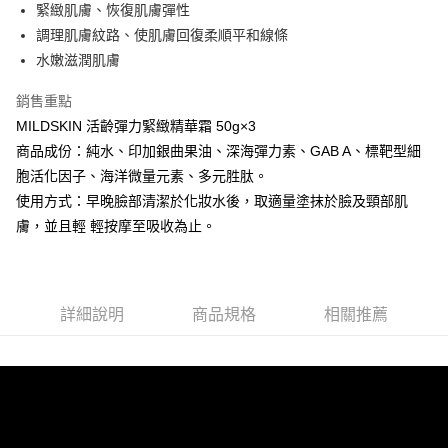
緊緻肌膚、恢復肌膚彈性
華南商業銀行
彰化商業銀行
合作金庫商業銀行
第一商業銀行
超商取貨付款
調理肌膚紋路、使肌膚回復柔順平和線條
上海商業儲蓄銀行
台北富邦商業銀行
華南商業銀行
彰化商業銀行
國泰世華商業銀行
兆豐國際商業銀行
水嫩滋潤肌膚
LINE Pay
上海商業儲蓄銀行
台北富邦商業銀行
臺灣中小企業銀行
台中商業銀行
國泰世華商業銀行
兆豐國際商業銀行
銷售重點
匯豐（台灣）商業銀行
華泰商業銀行
Apple Pay
臺灣中小企業銀行
台中商業銀行
聯邦商業銀行
遠東國際商業銀行
MILDSKIN 活齡彈力緊緻精華霜 50g×3
匯豐（台灣）商業銀行
華泰商業銀行
街口支付
元大商業銀行
永豐商業銀行
商品成份：純水、印加銀曲果油、深海彈力素、GAB A、標靶型細
聯邦商業銀行
遠東國際商業銀行
玉山商業銀行
星展（台灣）商業銀行
元大商業銀行
永豐商業銀行
胞活化因子、海洋微量元素、多元胜肽。
悠遊付
台新國際商業銀行
中國信託商業銀行
玉山商業銀行
星展（台灣）商業銀行
使用方式：早晚臉部清潔於化妝水後，取適量塗抹於臉及頸部肌
台灣樂天信用卡公司
台新國際商業銀行
中國信託商業銀行
AFTEE先享後付
膚，並且輕 輕按摩至吸收為止。
台灣樂天信用卡公司
相關說明
【關於「AFTEE先享後付」】
AFTEE先享後付是「在收到商品之後才付款」的支付方式。 讓您購物簡單
運送方式
便利好安心！
詳細說明
商品規格
相關推薦
１．簡單：不需註冊會員、不需綁卡、不需儲值。
全家取貨付款
２．便利：只要手機號碼，簡訊認證，即可結帳。
每筆NT$50，滿NT$699(含以上)免運費
３．安心：先確認商品／服務後，再付款。
付款後全家取貨
【「AFTEE先享後付」結帳流程】
１．於結帳方式選擇「AFTEE先享後付」後，將跳轉至「AFTEE先享後付」
每筆NT$50，滿NT$699(含以上)免運費
結帳頁面，進行簡訊認證並確認金額後，即可完成結帳。
２．訂單成立數日內，您將收到繳費通知簡訊。