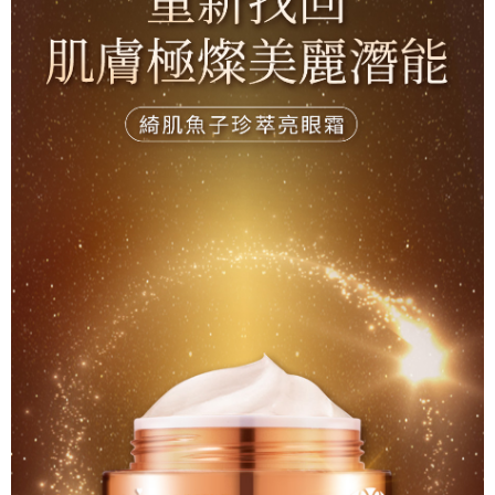
X(勿選)未配合萊爾富(勿選)X
３．收到繳費通知簡訊後14天內，點擊此簡訊中的連結，可透過四大超商／
每筆NT$500
ATM／網路銀行／等多元方式進行付款，方視為交易完成。
※ 請注意：結帳手續完成當下不需立刻繳費，但若您需要取消訂單，請聯絡
7-11取貨付款
購買商品的店家。未經商家同意取消之訂單仍視為有效，需透過AFTEE先享
後付繳納相關費用。
每筆NT$50，滿NT$699(含以上)免運費
※ 交易是否成功請以「AFTEE先享後付 」之結帳頁面顯示為準，若有關於
是否繳費成功／繳費後需取消欲退款等相關疑問，請聯繫「AFTEE先享後付
付款後7-11取貨
客戶支援中心」
https://netprotections.freshdesk.com/support/home
每筆NT$50，滿NT$699(含以上)免運費
【注意事項】
１．透過由恩沛科技股份有限公司提供之「AFTEE先享後付」服務完成之交
宅配
易，需依本服務之必要範圍內提供個人資料，並將交易相關給付款項請求債
每筆NT$70，滿NT$699(含以上)免運費
權轉讓予恩沛科技股份有限公司。
２．關於個人資料處理事宜，請瀏覽以下網址：
https://aftee.tw/terms/#terms3
３．未成年的使用者請事先徵得法定代理人或監護人之同意方可使用
「AFTEE先享後付」，若未經同意申辦者引起之損失，本公司不負相關責
任。
４．使用「AFTEE先享後付」時，將依據個別帳號之用戶狀況，依本公司即
時審查核予不同之上限額度；若仍有額度不足之情形，本公司將視審查結果
請求用戶進行身份認證。
５．嚴禁一人註冊多個帳號或使用他人資訊註冊。若發現惡意使用之情形，
恩沛科技股份有限公司將有權停止該用戶之使用額度並採取法律行動。