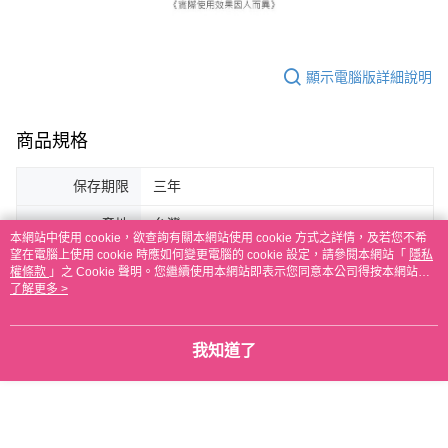
顯示電腦版詳細說明
商品規格
保存期限
三年
產地
台灣
本網站中使用 cookie，欲查詢有關本網站使用 cookie 方式之詳情，及若您不希
望在電腦上使用 cookie 時應如何變更電腦的 cookie 設定，請參閱本網站「
隱私
適用膚質
全膚質適用、敏感性肌膚請先在手臂內側肌
權條款
」之 Cookie 聲明。您繼續使用本網站即表示您同意本公司得按本網站使
膚做測試
用條款之 Cookie 聲明使用 cookie。
了解更多 >
客服
我知道了
商品相關分類 (2)