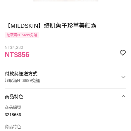
【MILDSKIN】綺肌魚子珍萃美顏霜
超取滿NT$699免運
NT$4,280
NT$856
付款與運送方式
超取滿NT$699免運
付款方式
商品特色
信用卡一次付款
商品編號
信用卡分期付款
3218656
3 期 0 利率 每期
NT$285
21家銀行
商品特色
6 期 0 利率 每期
NT$142
21家銀行
合作金庫商業銀行
第一商業銀行