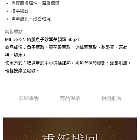
恢復肌膚彈性、深層保濕
華南商業銀行
彰化商業銀行
合作金庫商業銀行
第一商業銀行
超商取貨付款
撫平皺紋
上海商業儲蓄銀行
台北富邦商業銀行
華南商業銀行
彰化商業銀行
國泰世華商業銀行
兆豐國際商業銀行
均勻膚色、改善暗沉
LINE Pay
上海商業儲蓄銀行
台北富邦商業銀行
臺灣中小企業銀行
台中商業銀行
國泰世華商業銀行
兆豐國際商業銀行
銷售重點
匯豐（台灣）商業銀行
華泰商業銀行
Apple Pay
臺灣中小企業銀行
台中商業銀行
聯邦商業銀行
遠東國際商業銀行
MILDSKIN 綺肌魚子珍萃美顏霜 50g×1
匯豐（台灣）商業銀行
華泰商業銀行
街口支付
元大商業銀行
永豐商業銀行
商品成份：魚子萃取、黃葵果萃取、火絨草萃取、胎盤素、富勒
聯邦商業銀行
遠東國際商業銀行
玉山商業銀行
星展（台灣）商業銀行
元大商業銀行
永豐商業銀行
稀、純水。
悠遊付
台新國際商業銀行
中國信託商業銀行
玉山商業銀行
星展（台灣）商業銀行
使用方式：取適量於手心搓揉加熱，均勻塗抹於臉部、頸部肌膚，
台灣樂天信用卡公司
台新國際商業銀行
中國信託商業銀行
AFTEE先享後付
輕輕按摩至吸收。
台灣樂天信用卡公司
相關說明
【關於「AFTEE先享後付」】
AFTEE先享後付是「在收到商品之後才付款」的支付方式。 讓您購物簡單
運送方式
便利好安心！
詳細說明
商品規格
相關推薦
１．簡單：不需註冊會員、不需綁卡、不需儲值。
全家取貨付款
２．便利：只要手機號碼，簡訊認證，即可結帳。
每筆NT$50，滿NT$699(含以上)免運費
３．安心：先確認商品／服務後，再付款。
付款後全家取貨
【「AFTEE先享後付」結帳流程】
１．於結帳方式選擇「AFTEE先享後付」後，將跳轉至「AFTEE先享後付」
每筆NT$50，滿NT$699(含以上)免運費
結帳頁面，進行簡訊認證並確認金額後，即可完成結帳。
２．訂單成立數日內，您將收到繳費通知簡訊。