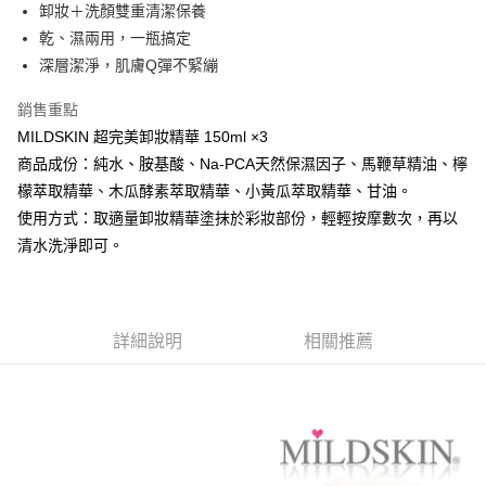
卸妝＋洗顏雙重清潔保養
華南商業銀行
彰化商業銀行
合作金庫商業銀行
第一商業銀行
超商取貨付款
乾、濕兩用，一瓶搞定
上海商業儲蓄銀行
台北富邦商業銀行
華南商業銀行
彰化商業銀行
國泰世華商業銀行
兆豐國際商業銀行
深層潔淨，肌膚Q彈不緊繃
LINE Pay
上海商業儲蓄銀行
台北富邦商業銀行
臺灣中小企業銀行
台中商業銀行
國泰世華商業銀行
兆豐國際商業銀行
銷售重點
匯豐（台灣）商業銀行
華泰商業銀行
Apple Pay
臺灣中小企業銀行
台中商業銀行
聯邦商業銀行
遠東國際商業銀行
MILDSKIN 超完美卸妝精華 150ml ×3
匯豐（台灣）商業銀行
華泰商業銀行
街口支付
元大商業銀行
永豐商業銀行
商品成份：純水、胺基酸、Na-PCA天然保濕因子、馬鞭草精油、檸
聯邦商業銀行
遠東國際商業銀行
玉山商業銀行
星展（台灣）商業銀行
元大商業銀行
永豐商業銀行
檬萃取精華、木瓜酵素萃取精華、小黃瓜萃取精華、甘油。
悠遊付
台新國際商業銀行
中國信託商業銀行
玉山商業銀行
星展（台灣）商業銀行
使用方式：取適量卸妝精華塗抹於彩妝部份，輕輕按摩數次，再以
台灣樂天信用卡公司
台新國際商業銀行
中國信託商業銀行
AFTEE先享後付
清水洗淨即可。
台灣樂天信用卡公司
相關說明
【關於「AFTEE先享後付」】
AFTEE先享後付是「在收到商品之後才付款」的支付方式。 讓您購物簡單
運送方式
便利好安心！
詳細說明
相關推薦
１．簡單：不需註冊會員、不需綁卡、不需儲值。
全家取貨付款
２．便利：只要手機號碼，簡訊認證，即可結帳。
每筆NT$50，滿NT$699(含以上)免運費
３．安心：先確認商品／服務後，再付款。
付款後全家取貨
【「AFTEE先享後付」結帳流程】
１．於結帳方式選擇「AFTEE先享後付」後，將跳轉至「AFTEE先享後付」
每筆NT$50，滿NT$699(含以上)免運費
結帳頁面，進行簡訊認證並確認金額後，即可完成結帳。
２．訂單成立數日內，您將收到繳費通知簡訊。